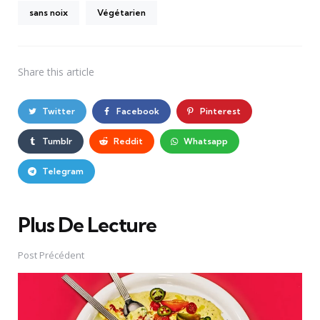
sans noix
Végétarien
Share
this article
Twitter
Facebook
Pinterest
Tumblr
Reddit
Whatsapp
Telegram
Plus De Lecture
Post
navigation
Post Précédent