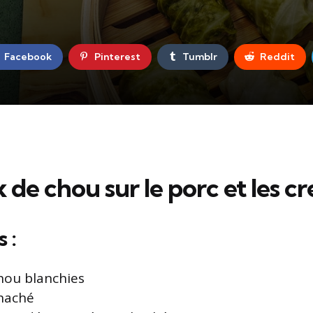
Facebook
Pinterest
Tumblr
Reddit
de chou sur le porc et les cr
 :
chou blanchies
 haché