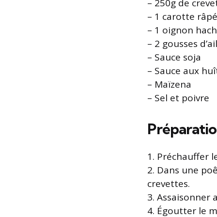
– 250g de creve
– 1 carotte râp
– 1 oignon hac
– 2 gousses d’a
– Sauce soja
– Sauce aux huî
– Maïzena
– Sel et poivre
Préparatio
1. Préchauffer l
2. Dans une poêle
crevettes.
3. Assaisonner a
4. Égoutter le m