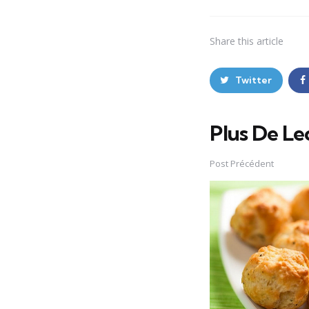
Share
this article
Twitter
Plus De Le
Post
navigation
Post Précédent