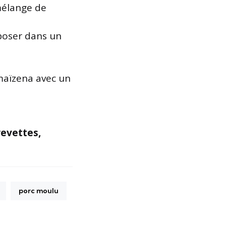
mélange de
sposer dans un
maïzena avec un
revettes,
porc moulu