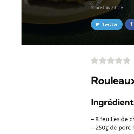
Share
this article
Twitter
Rouleaux 
Ingrédients
– 8 feuilles de 
– 250g de porc