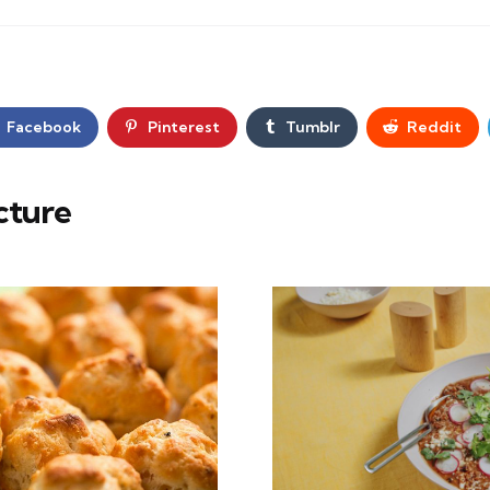
Facebook
Pinterest
Tumblr
Reddit
cture