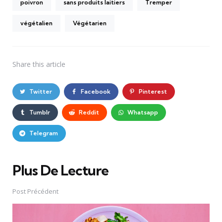
poivron
sans produits laitiers
Tremper
végétalien
Végétarien
Share
this article
Twitter
Facebook
Pinterest
Tumblr
Reddit
Whatsapp
Telegram
Plus De Lecture
Post
navigation
Post Précédent