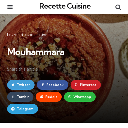
Recette Cuisine
Menu
Re
Catégories
Les recettes de cuisine
Mouhammara
Share
this article
Twitter
Facebook
Pinterest
Tumblr
Reddit
Whatsapp
Telegram