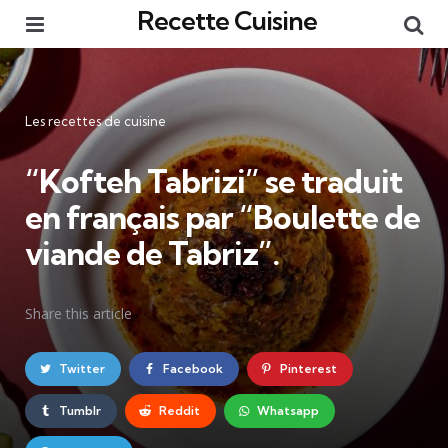
Recette Cuisine
Menu
Re
Catégories
Les recettes de cuisine
“Kofteh Tabrizi” se traduit
en français par “Boulette de
viande de Tabriz”.
Share
this article
Twitter
Facebook
Pinterest
Tumblr
Reddit
Whatsapp