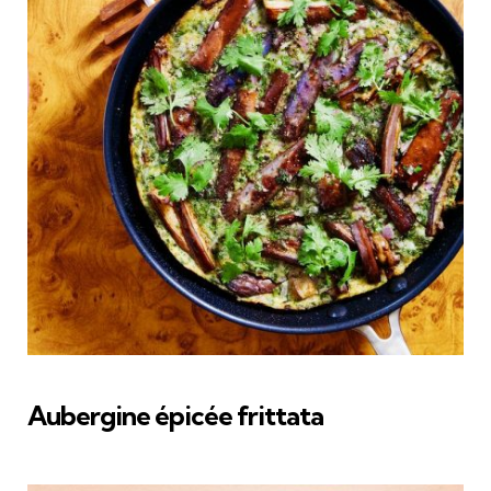
Aubergine épicée frittata