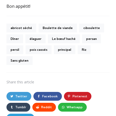
Bon appétit!
abricot séché
Boulette de viande
ciboulette
Dîner
élaguer
Le bœuf haché
persan
persil
pois cassés
principal
Riz
Sans gluten
Share
this article
Twitter
Facebook
Pinterest
Tumblr
Reddit
Whatsapp