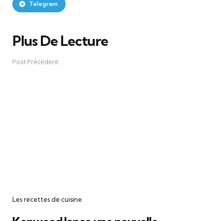
Telegram
Plus De Lecture
Post
navigation
Post Précédent
Les recettes de cuisine