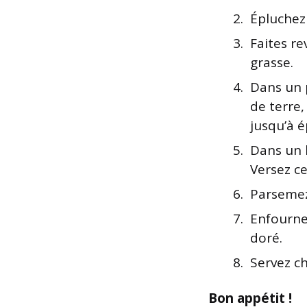
Épluchez
Faites r
grasse.
Dans un 
de terre
jusqu’à 
Dans un b
Versez c
Parsemez
Enfournez
doré.
Servez ch
Bon appétit !