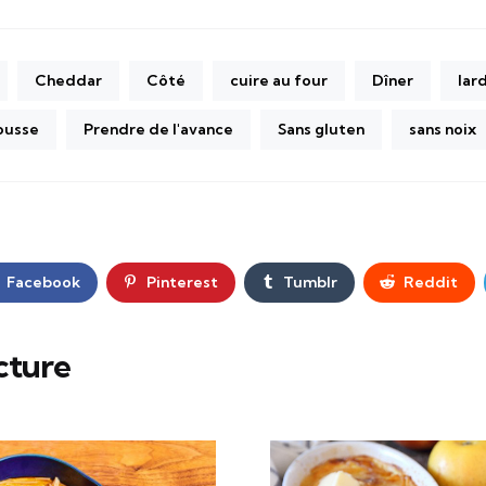
Cheddar
Côté
cuire au four
Dîner
lar
ousse
Prendre de l'avance
Sans gluten
sans noix
Facebook
Pinterest
Tumblr
Reddit
cture