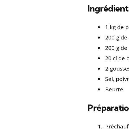
Ingrédients
1 kg de 
200 g de
200 g de
20 cl de 
2 gousses
Sel, poiv
Beurre
Préparatio
Préchauff