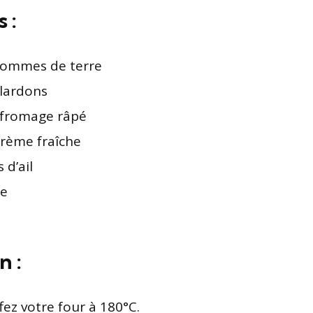
 :
pommes de terre
 lardons
 fromage râpé
crème fraîche
 d’ail
re
n :
ez votre four à 180°C.