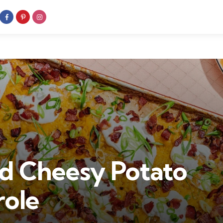
d Cheesy Potato
role