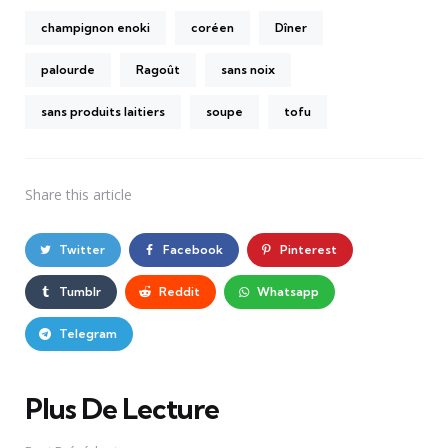
champignon enoki
coréen
Dîner
palourde
Ragoût
sans noix
sans produits laitiers
soupe
tofu
Share
this article
Twitter
Facebook
Pinterest
Tumblr
Reddit
Whatsapp
Telegram
Plus De Lecture
Post