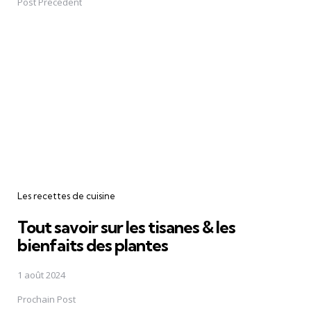
navigation
Post Précédent
Les recettes de cuisine
Tout savoir sur les tisanes & les
bienfaits des plantes
1 août 2024
Prochain Post