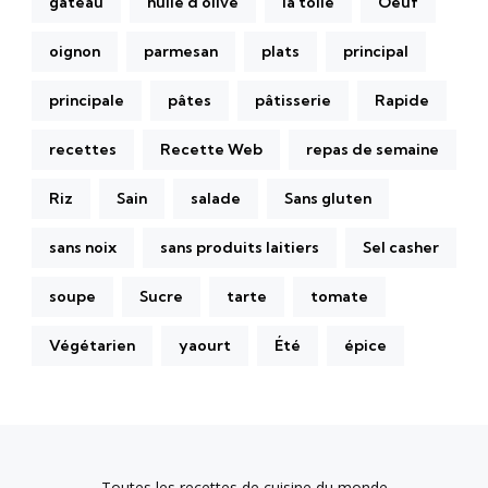
gâteau
huile d'olive
la toile
Oeuf
oignon
parmesan
plats
principal
principale
pâtes
pâtisserie
Rapide
recettes
Recette Web
repas de semaine
Riz
Sain
salade
Sans gluten
sans noix
sans produits laitiers
Sel casher
soupe
Sucre
tarte
tomate
Végétarien
yaourt
Été
épice
Toutes les recettes de cuisine du monde