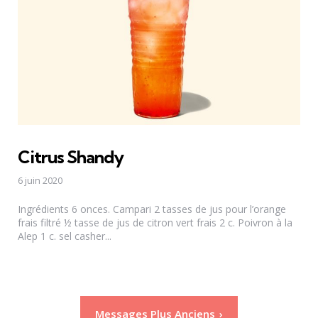
Citrus Shandy
6 juin 2020
Ingrédients 6 onces. Campari 2 tasses de jus pour l’orange
frais filtré ½ tasse de jus de citron vert frais 2 c. Poivron à la
Alep 1 c. sel casher...
Pagination
Messages Plus Anciens