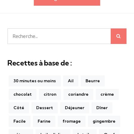
des
publications
Rech
Recherche
pour:
Recettes à base de :
30 minutes ou moins
Ail
Beurre
chocolat
citron
coriandre
crème
Côté
Dessert
Déjeuner
Dîner
Facile
Farine
fromage
gingembre