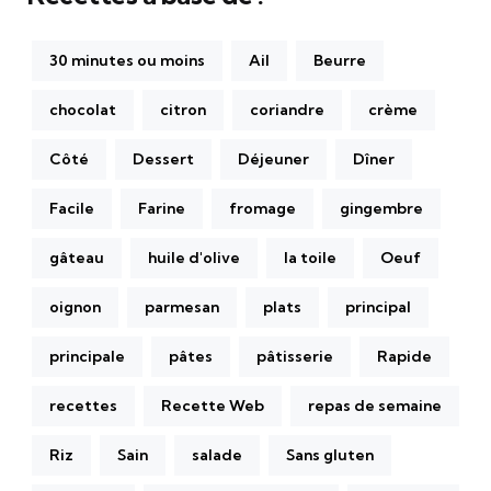
30 minutes ou moins
Ail
Beurre
chocolat
citron
coriandre
crème
Côté
Dessert
Déjeuner
Dîner
Facile
Farine
fromage
gingembre
gâteau
huile d'olive
la toile
Oeuf
oignon
parmesan
plats
principal
principale
pâtes
pâtisserie
Rapide
recettes
Recette Web
repas de semaine
Riz
Sain
salade
Sans gluten