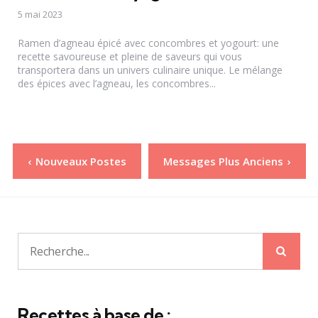
5 mai 2023
Ramen d’agneau épicé avec concombres et yogourt: une
recette savoureuse et pleine de saveurs qui vous
transportera dans un univers culinaire unique. Le mélange
des épices avec l’agneau, les concombres...
Pagination
Nouveaux Postes
Messages Plus Anciens
des
publications
Rech
Recherche
pour:
Recettes à base de :