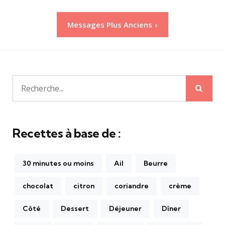
Pagination
Messages Plus Anciens
des
publications
Rech
Recherche
pour:
Recettes à base de :
30 minutes ou moins
Ail
Beurre
chocolat
citron
coriandre
crème
Côté
Dessert
Déjeuner
Dîner