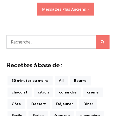
Pagination
Messages Plus Anciens
des
publications
Rech
Recherche
pour:
Recettes à base de :
30 minutes ou moins
Ail
Beurre
chocolat
citron
coriandre
crème
Côté
Dessert
Déjeuner
Dîner
Facile
Farine
fromage
gingembre