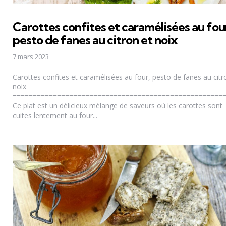
Carottes confites et caramélisées au fou
pesto de fanes au citron et noix
7 mars 2023
Carottes confites et caramélisées au four, pesto de fanes au citr
noix
====================================================
Ce plat est un délicieux mélange de saveurs où les carottes sont
cuites lentement au four...