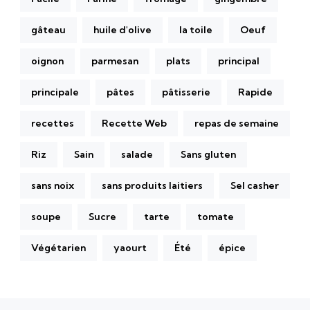
gâteau
huile d'olive
la toile
Oeuf
oignon
parmesan
plats
principal
principale
pâtes
pâtisserie
Rapide
recettes
Recette Web
repas de semaine
Riz
Sain
salade
Sans gluten
sans noix
sans produits laitiers
Sel casher
soupe
Sucre
tarte
tomate
Végétarien
yaourt
Été
épice