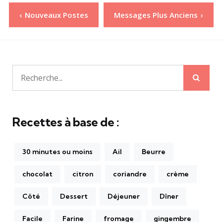
Pagination
Nouveaux Postes
Messages Plus Anciens
des
publications
Rech
Recherche
pour:
Recettes à base de :
30 minutes ou moins
Ail
Beurre
chocolat
citron
coriandre
crème
Côté
Dessert
Déjeuner
Dîner
Facile
Farine
fromage
gingembre