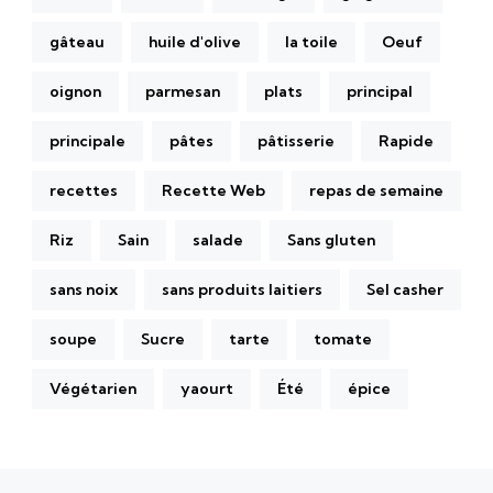
gâteau
huile d'olive
la toile
Oeuf
oignon
parmesan
plats
principal
principale
pâtes
pâtisserie
Rapide
recettes
Recette Web
repas de semaine
Riz
Sain
salade
Sans gluten
sans noix
sans produits laitiers
Sel casher
soupe
Sucre
tarte
tomate
Végétarien
yaourt
Été
épice