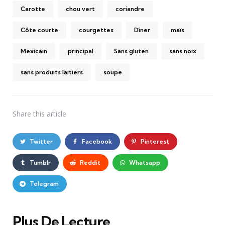
Carotte
chou vert
coriandre
Côte courte
courgettes
Dîner
maïs
Mexicain
principal
Sans gluten
sans noix
sans produits laitiers
soupe
Share
this article
Twitter
Facebook
Pinterest
Tumblr
Reddit
Whatsapp
Telegram
Plus De Lecture