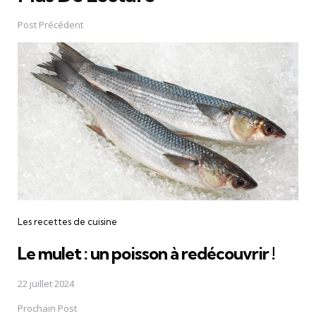
Post
navigation
Post Précédent
Les recettes de cuisine
Le mulet : un poisson à redécouvrir !
22 juillet 2024
Prochain Post