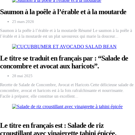
Saumon à la poêle à l’érable et à la moutarde
25 mars 2026
Saumon à la poêle à l’érable et à la moutarde Résumé Le saumon à la poêle à
l’érable et à la moutarde est un plat savoureux qui marie la douceur...
Le titre se traduit en français par : “Salade de
concombre et avocat aux haricots”.
28 mai 2025
Recette de Salade de Concombre, Avocat et Haricots Cette délicieuse salade de
concombre, avocat et haricots est à la fois rafraîchissante et nourrissante.
Facile à préparer, elle constitue un excellent...
Le titre en français est :
Salade de riz
croustillant avec vinaigrette tahini épicée
.