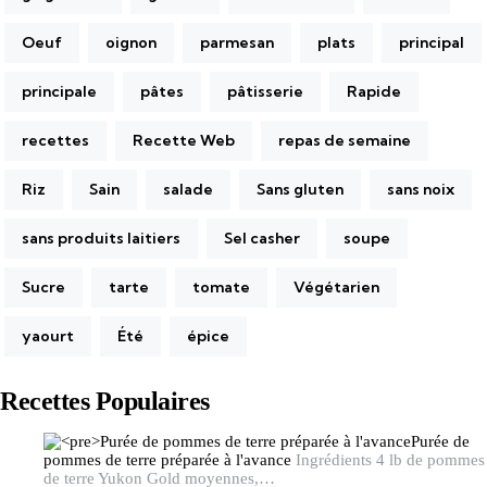
Oeuf
oignon
parmesan
plats
principal
principale
pâtes
pâtisserie
Rapide
recettes
Recette Web
repas de semaine
Riz
Sain
salade
Sans gluten
sans noix
sans produits laitiers
Sel casher
soupe
Sucre
tarte
tomate
Végétarien
yaourt
Été
épice
Recettes Populaires
Purée de
pommes de terre préparée à l'avance
Ingrédients 4 lb de pommes
de terre Yukon Gold moyennes,…