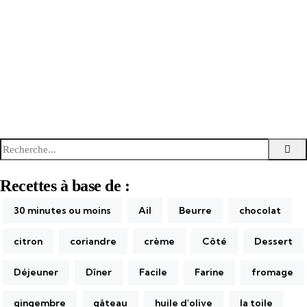
Recherche
Re
pour:
Recettes à base de :
30 minutes ou moins
Ail
Beurre
chocolat
citron
coriandre
crème
Côté
Dessert
Déjeuner
Dîner
Facile
Farine
fromage
gingembre
gâteau
huile d'olive
la toile