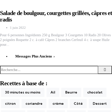
Salade de boulgour, courgettes grillées, câpres et
radis
1 juin 2022
Pour 6 personnes Ingrédients 250 g Boulgour 3 Courgettes 10 Radis 20 Olives
2 poignées Roquette 2 c. à café Câpres 2 branches Cerfeuil 4 c. à soupe Huile
pour...
Pagination
Messages Plus Anciens
des
publications
Recherche
Re
pour:
Recettes à base de :
30 minutes ou moins
Ail
Beurre
chocolat
citron
coriandre
crème
Côté
Dessert