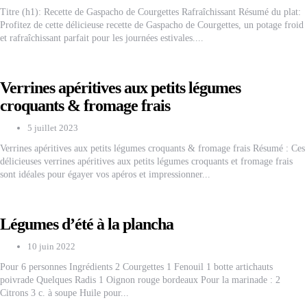
Titre (h1): Recette de Gaspacho de Courgettes Rafraîchissant Résumé du plat:
Profitez de cette délicieuse recette de Gaspacho de Courgettes, un potage froid
et rafraîchissant parfait pour les journées estivales....
Verrines apéritives aux petits légumes
croquants & fromage frais
5 juillet 2023
Verrines apéritives aux petits légumes croquants & fromage frais Résumé : Ces
délicieuses verrines apéritives aux petits légumes croquants et fromage frais
sont idéales pour égayer vos apéros et impressionner...
Légumes d’été à la plancha
10 juin 2022
Pour 6 personnes Ingrédients 2 Courgettes 1 Fenouil 1 botte artichauts
poivrade Quelques Radis 1 Oignon rouge bordeaux Pour la marinade : 2
Citrons 3 c. à soupe Huile pour...