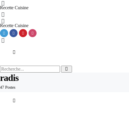
Menu
Recette Cuisine
Recherche
Menu
Recette Cuisine
Recherche
Recherche
Recherche
pour:
radis
47 Postes