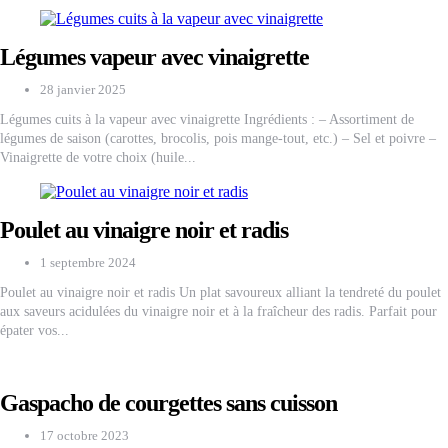
Légumes vapeur avec vinaigrette
28 janvier 2025
Légumes cuits à la vapeur avec vinaigrette Ingrédients : – Assortiment de
légumes de saison (carottes, brocolis, pois mange-tout, etc.) – Sel et poivre –
Vinaigrette de votre choix (huile...
Poulet au vinaigre noir et radis
1 septembre 2024
Poulet au vinaigre noir et radis Un plat savoureux alliant la tendreté du poulet
aux saveurs acidulées du vinaigre noir et à la fraîcheur des radis. Parfait pour
épater vos...
Gaspacho de courgettes sans cuisson
17 octobre 2023