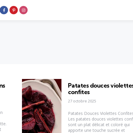
ns
Patates douces violette
confites
27 octobre 2025
on
Patates Douces Violettes Confite
Les patates douces violettes conf
tte.
sont un plat délicat et coloré qui
t
apporte une touche sucrée et