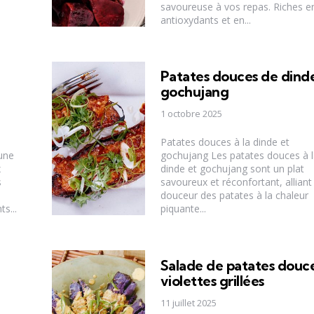
savoureuse à vos repas. Riches e
antioxydants et en...
Patates douces de dind
gochujang
1 octobre 2025
Patates douces à la dinde et
une
gochujang Les patates douces à l
x
dinde et gochujang sont un plat
s
savoureux et réconfortant, alliant 
douceur des patates à la chaleur
s...
piquante...
Salade de patates douc
violettes grillées
11 juillet 2025