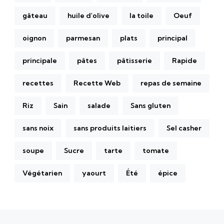
gâteau
huile d'olive
la toile
Oeuf
oignon
parmesan
plats
principal
principale
pâtes
pâtisserie
Rapide
recettes
Recette Web
repas de semaine
Riz
Sain
salade
Sans gluten
sans noix
sans produits laitiers
Sel casher
soupe
Sucre
tarte
tomate
Végétarien
yaourt
Été
épice