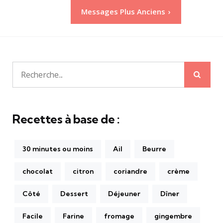
Pagination
Messages Plus Anciens
des
publications
Rech
Recherche
pour:
Recettes à base de :
30 minutes ou moins
Ail
Beurre
chocolat
citron
coriandre
crème
Côté
Dessert
Déjeuner
Dîner
Facile
Farine
fromage
gingembre