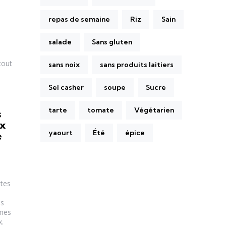
repas de semaine
Riz
Sain
salade
Sans gluten
tout
sans noix
sans produits laitiers
Sel casher
soupe
Sucre
tarte
tomate
Végétarien
s
ux
yaourt
Été
épice
e
ttes
es
umes
x.