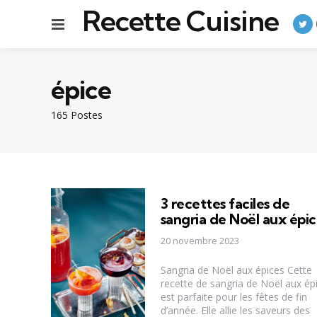
Recette Cuisine
Menu
épice
165 Postes
3 recettes faciles de
sangria de Noël aux épic
20 novembre 2023
Sangria de Noël aux épices Cette
recette de sangria de Noël aux ép
est parfaite pour les fêtes de fin
d’année. Elle allie les saveurs des