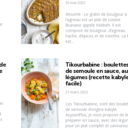
25 mai 2023
Résumé : Le gratin de boulgour à
l’agneau est un plat de cuisine
ur
libanaise appelé Kebbeh. Il est
composé de boulgour, d’agneau
haché, d’épices et de menthe. Le 
est...
 de
Tikourbabine : boulette
e
de semoule en sauce, a
légumes (recette kabyl
facile)
21 mars 2023
au
Les Tikourbabine, sont des boule
de semoule d’origine kabyle.
t
Aujourd’hui, je vous propose de l
es
préparer en sauce, avec des lég
pour un plat complet et savoureu