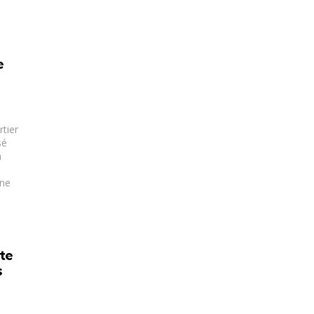
e
tier
sé
à
s
ine
te
s