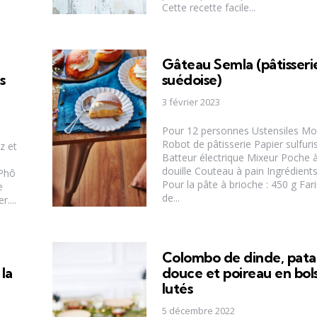
Cette recette facile...
Gâteau Semla (pâtisseri
s
suédoise)
3 février 2023
Pour 12 personnes Ustensiles Mor
Robot de pâtisserie Papier sulfuri
z et
Batteur électrique Mixeur Poche 
douille Couteau à pain Ingrédient
 Phô
Pour la pâte à brioche : 450 g Far
e
de...
....
Colombo de dinde, pata
 la
douce et poireau en bol
lutés
5 décembre 2022