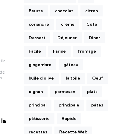
Beurre
chocolat
citron
coriandre
crème
Côté
Dessert
Déjeuner
Dîner
Facile
Farine
fromage
ile
gingembre
gâteau
tte
ée
huile d'olive
la toile
Oeuf
oignon
parmesan
plats
principal
principale
pâtes
pâtisserie
Rapide
 la
recettes
Recette Web