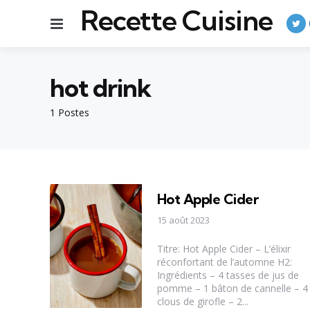
Recette Cuisine
Menu
hot drink
1 Postes
Hot Apple Cider
15 août 2023
Titre: Hot Apple Cider – L’élixir
réconfortant de l’automne H2:
Ingrédients – 4 tasses de jus de
pomme – 1 bâton de cannelle – 4
clous de girofle – 2...