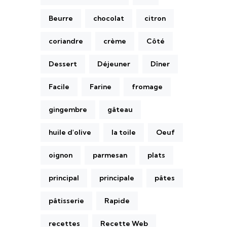
Beurre
chocolat
citron
coriandre
crème
Côté
Dessert
Déjeuner
Dîner
Facile
Farine
fromage
gingembre
gâteau
huile d'olive
la toile
Oeuf
oignon
parmesan
plats
principal
principale
pâtes
pâtisserie
Rapide
recettes
Recette Web