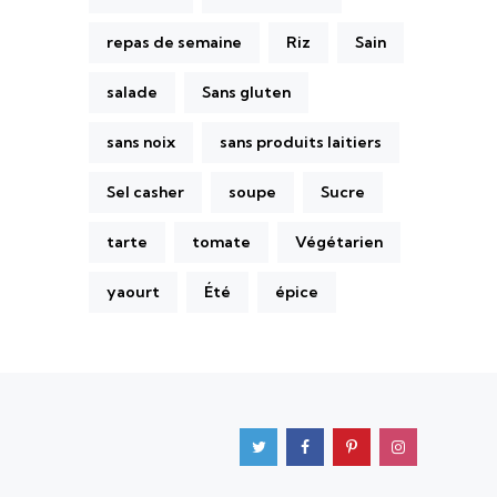
repas de semaine
Riz
Sain
salade
Sans gluten
sans noix
sans produits laitiers
Sel casher
soupe
Sucre
tarte
tomate
Végétarien
yaourt
Été
épice