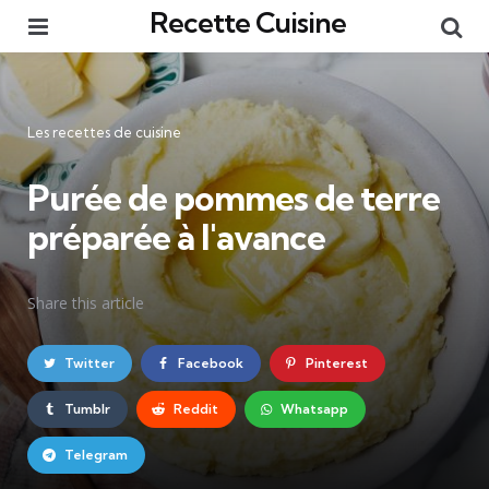
Recette Cuisine
Menu
Re
Catégories
Les recettes de cuisine
Purée de pommes de terre
préparée à l'avance
Share
this article
Twitter
Facebook
Pinterest
Tumblr
Reddit
Whatsapp
Telegram