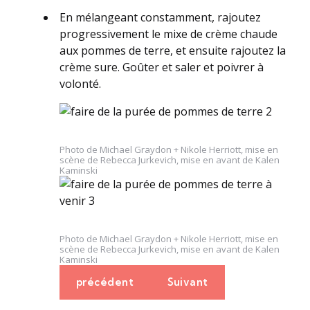
En mélangeant constamment, rajoutez
progressivement le mixe de crème chaude
aux pommes de terre, et ensuite rajoutez la
crème sure. Goûter et saler et poivrer à
volonté.
D
i
a
Photo de Michael Graydon + Nikole Herriott, mise en
p
scène de Rebecca Jurkevich, mise en avant de Kalen
Kaminski
o
s
i
t
Photo de Michael Graydon + Nikole Herriott, mise en
i
scène de Rebecca Jurkevich, mise en avant de Kalen
v
Kaminski
e
précédent
Suivant
1