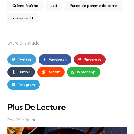
Crème fraîche
Lait
Purée de pomme de terre
Yukon Gold
Share
this article
Twitter
Facebook
Pinterest
Tumblr
Reddit
Whatsapp
Telegram
Plus De Lecture
Post
navigation
Post Précédent