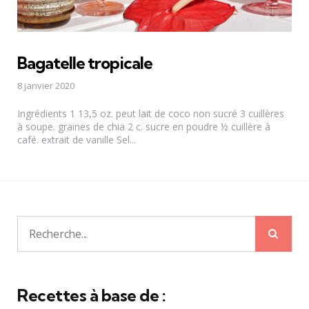
Bagatelle tropicale
8 janvier 2020
Ingrédients 1 13,5 oz. peut lait de coco non sucré 3 cuillères
à soupe. graines de chia 2 c. sucre en poudre ½ cuillère à
café. extrait de vanille Sel...
Rech
Recherche
pour:
Recettes à base de :