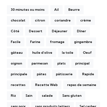
30 minutes ou moins
Ail
Beurre
chocolat
citron
coriandre
crème
Côté
Dessert
Déjeuner
Dîner
Facile
Farine
fromage
gingembre
gâteau
huile d'olive
la toile
Oeuf
oignon
parmesan
plats
principal
principale
pâtes
pâtisserie
Rapide
recettes
Recette Web
repas de semaine
Riz
Sain
salade
Sans gluten
sans noix
sans produits laitiers
Sel casher