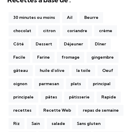
30 minutes ou moins
Ail
Beurre
chocolat
citron
coriandre
crème
Côté
Dessert
Déjeuner
Dîner
Facile
Farine
fromage
gingembre
gâteau
huile d'olive
la toile
Oeuf
oignon
parmesan
plats
principal
principale
pâtes
pâtisserie
Rapide
recettes
Recette Web
repas de semaine
Riz
Sain
salade
Sans gluten