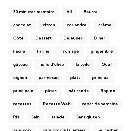
30 minutes ou moins
Ail
Beurre
chocolat
citron
coriandre
crème
Côté
Dessert
Déjeuner
Dîner
Facile
Farine
fromage
gingembre
gâteau
huile d'olive
la toile
Oeuf
oignon
parmesan
plats
principal
principale
pâtes
pâtisserie
Rapide
recettes
Recette Web
repas de semaine
Riz
Sain
salade
Sans gluten
sans noix
sans produits laitiers
Sel casher