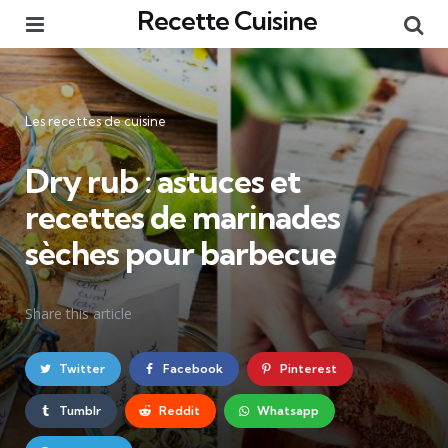
Recette Cuisine
Menu
Re
Catégories
Les recettes de cuisine
Dry rub : astuces et
recettes de marinades
sèches pour barbecue
Share
this article
Twitter
Facebook
Pinterest
Tumblr
Reddit
Whatsapp