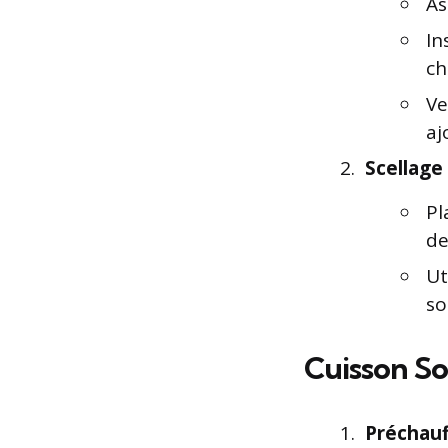
As
In
ch
Ve
aj
Scellage
Pl
de
Ut
so
Cuisson S
Préchauf