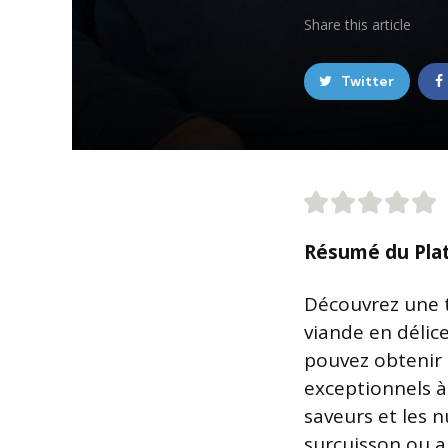
Share
this article
Twitter
Résumé du Pla
Découvrez une 
viande en délice
pouvez obtenir 
exceptionnels à
saveurs et les n
surcuisson ou a