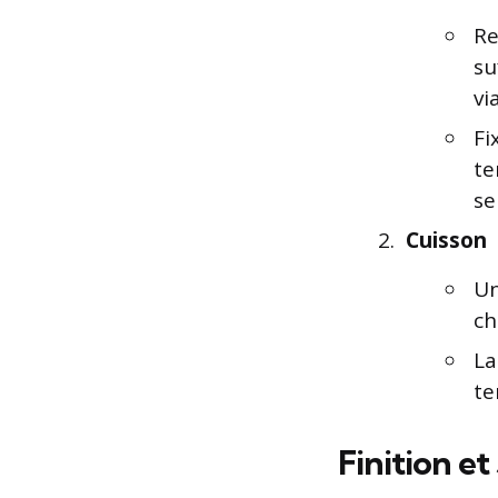
Re
su
vi
Fi
te
se
Cuisson
Un
ch
La
te
Finition et 