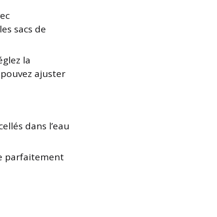
vec
es sacs de
glez la
 pouvez ajuster
cellés dans l’eau
e parfaitement