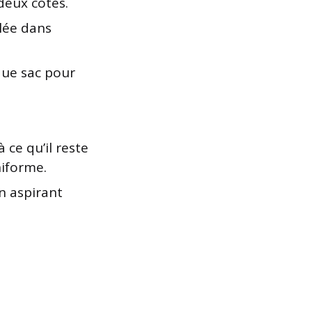
deux côtés.
lée dans
que sac pour
 ce qu’il reste
niforme.
en aspirant