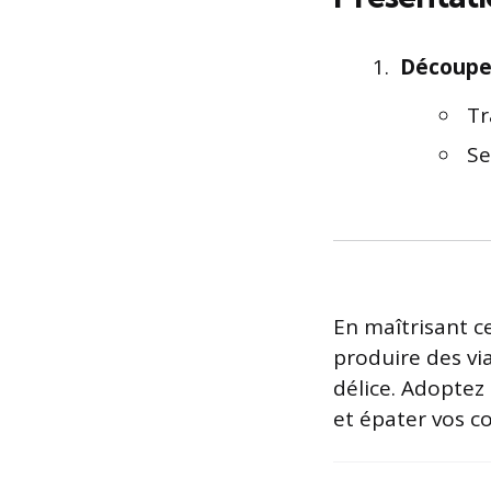
Découpe 
Tr
Se
En maîtrisant c
produire des vi
délice. Adoptez
et épater vos c