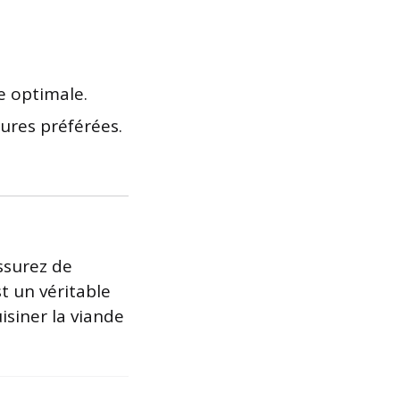
e optimale.
res préférées.
ssurez de
t un véritable
siner la viande