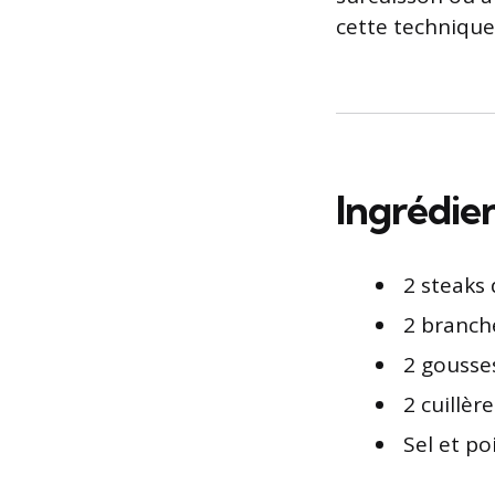
cette technique 
Ingrédie
2 steaks
2 branch
2 gousses
2 cuillèr
Sel et po