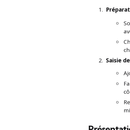
Préparat
So
av
Ch
ch
Saisie de
Aj
Fa
cô
Re
mi
Présentati