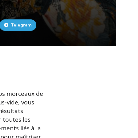
Telegram
vos morceaux de
us-vide, vous
résultats
 toutes les
ments liés à la
 pour maîtriser