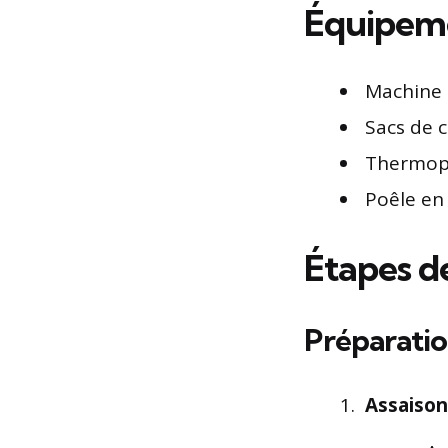
Équipeme
Machine 
Sacs de 
Thermopl
Poêle en
Étapes de
Préparatio
Assaiso