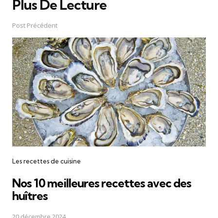
Plus De Lecture
Post
navigation
Post Précédent
Les recettes de cuisine
Nos 10 meilleures recettes avec des
huîtres
20 décembre 2024