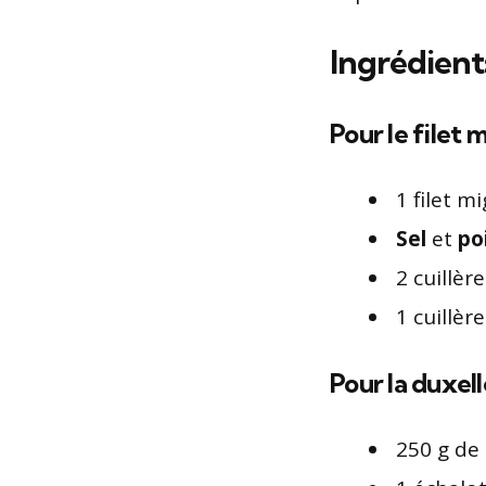
Ingrédient
Pour le filet
1 filet m
Sel
et
po
2 cuillèr
1 cuillè
Pour la duxel
250 g de