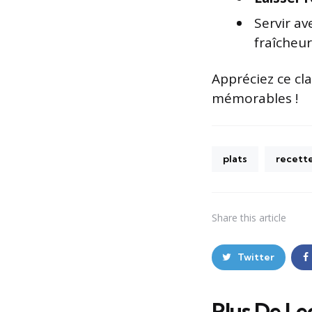
Servir a
fraîcheur
Appréciez ce cla
mémorables !
plats
recett
Share
this article
Twitter
Plus De Le