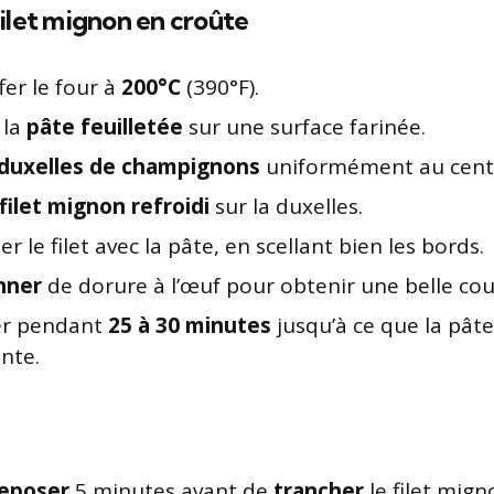
ilet mignon en croûte
er le four à
200°C
(390°F).
 la
pâte feuilletée
sur une surface farinée.
duxelles de champignons
uniformément au centr
filet mignon refroidi
sur la duxelles.
r le filet avec la pâte, en scellant bien les bords.
nner
de dorure à l’œuf pour obtenir une belle cou
er pendant
25 à 30 minutes
jusqu’à ce que la pâte
ante.
reposer
5 minutes avant de
trancher
le filet mign