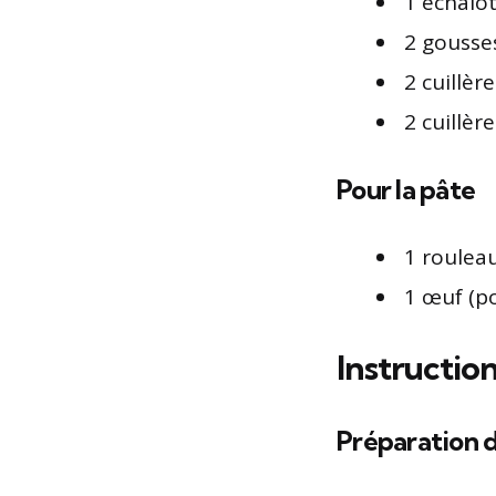
1 échalo
2 gousses
2 cuillèr
2 cuillèr
Pour la pâte
1 rouleau
1 œuf (po
Instructio
Préparation d