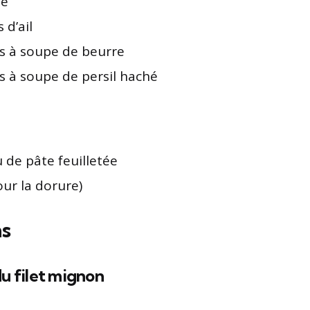
te
 d’ail
es à soupe de beurre
es à soupe de persil haché
 de pâte feuilletée
ur la dorure)
ns
u filet mignon