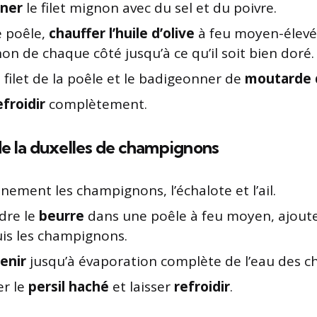
nner
le filet mignon avec du sel et du poivre.
 poêle,
chauffer l’huile d’olive
à feu moyen-élevé
non de chaque côté jusqu’à ce qu’il soit bien doré.
e filet de la poêle et le badigeonner de
moutarde 
efroidir
complètement.
e la duxelles de champignons
inement les champignons, l’échalote et l’ail.
dre le
beurre
dans une poêle à feu moyen, ajoute
 puis les champignons.
venir
jusqu’à évaporation complète de l’eau des 
er le
persil haché
et laisser
refroidir
.