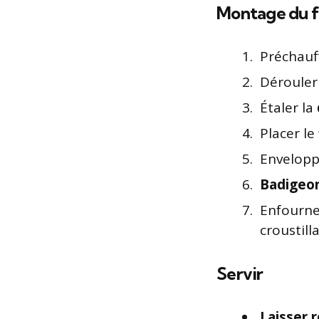
Montage du f
Préchauff
Dérouler
Étaler la
Placer le
Enveloppe
Badigeo
Enfourn
croustill
Servir
Laisser 