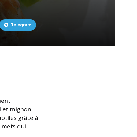
Telegram
ient
filet mignon
ubtiles grâce à
x mets qui