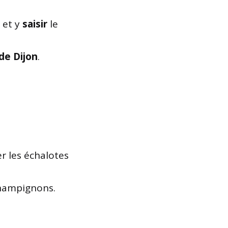
 et y
saisir
le
de Dijon
.
r les échalotes
champignons.