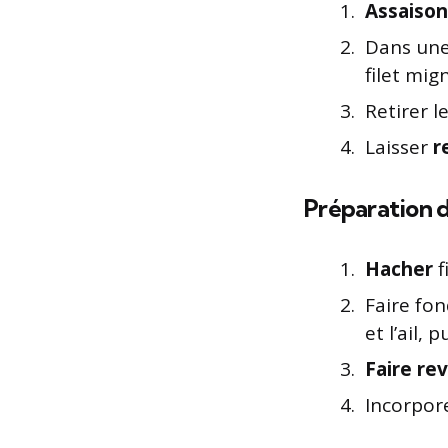
Assaiso
Dans une
filet mig
Retirer l
Laisser
r
Préparation d
Hacher
f
Faire fon
et l’ail,
Faire re
Incorpor