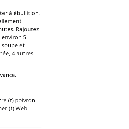
er à ébullition.
iellement
nutes. Rajoutez
, environ 5
a soupe et
anée, 4 autres
avance.
utre (t) poivron
uner (t) Web