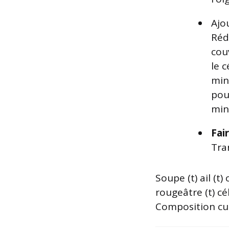
Ajou
Réd
cou
le c
min
pou
min
Fai
Tra
Soupe (t) ail (t)
rougeâtre (t) cé
Composition cul