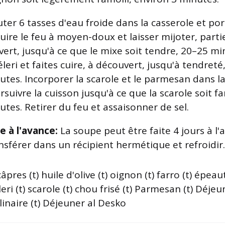
ter 6 tasses d'eau froide dans la casserole et port
uire le feu à moyen-doux et laisser mijoter, part
vert, jusqu'à ce que le mixe soit tendre, 20–25 mi
éleri et faites cuire, à découvert, jusqu'à tendreté
utes. Incorporer la scarole et le parmesan dans l
rsuivre la cuisson jusqu'à ce que la scarole soit f
utes. Retirer du feu et assaisonner de sel.
re à l'avance:
La soupe peut être faite 4 jours à l'
nsférer dans un récipient hermétique et refroidir.
 câpres (t) huile d'olive (t) oignon (t) farro (t) épea
leri (t) scarole (t) chou frisé (t) Parmesan (t) Déje
inaire (t) Déjeuner al Desko