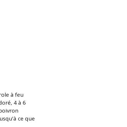
role à feu
doré, 4 à 6
 poivron
usqu'à ce que