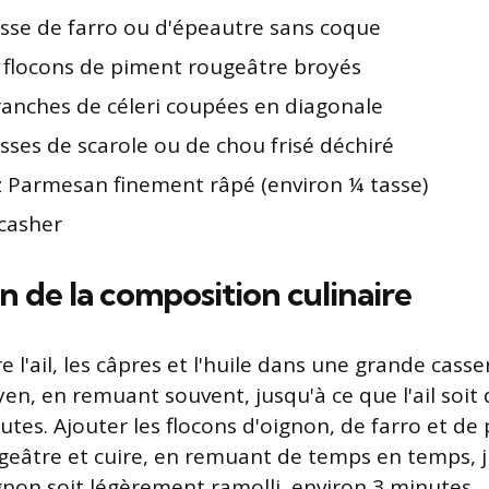
asse de farro ou d'épeautre sans coque
. flocons de piment rougeâtre broyés
ranches de céleri coupées en diagonale
asses de scarole ou de chou frisé déchiré
z Parmesan finement râpé (environ ¼ tasse)
 casher
n de la composition culinaire
e l'ail, les câpres et l'huile dans une grande casse
en, en remuant souvent, jusqu'à ce que l'ail soit 
utes. Ajouter les flocons d'oignon, de farro et de
geâtre et cuire, en remuant de temps en temps, j
ignon soit légèrement ramolli, environ 3 minutes.