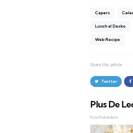
Capers
Cele
Lunch al Desko
Web Recipe
Share
this article
Twitter
Plus De Le
Post
navigation
Post Précédent