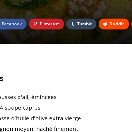
Facebook
Pinterest
Tumblr
Reddit
s
ousses d'ail, émincées
. À soupe câpres
sse d'huile d'olive extra vierge
ignon moyen, haché finement