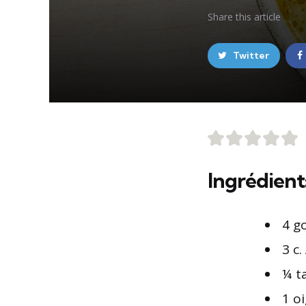
Share
this article
Twitter
Ingrédient
4 g
3 c
¼ ta
1 o