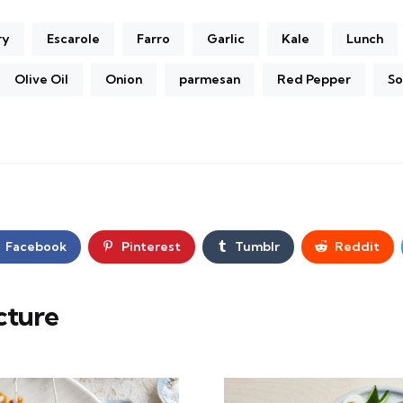
ry
Escarole
Farro
Garlic
Kale
Lunch
Olive Oil
Onion
parmesan
Red Pepper
S
Facebook
Pinterest
Tumblr
Reddit
cture