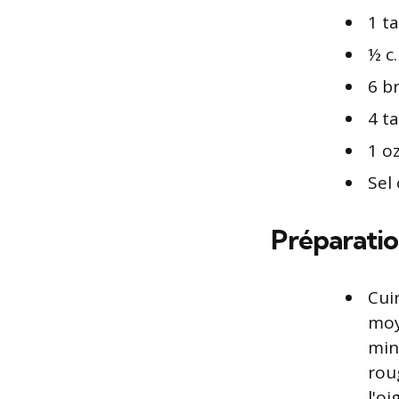
1 t
½ c
6 b
4 t
1 o
Sel
Préparatio
Cuir
moy
min
rou
l'o