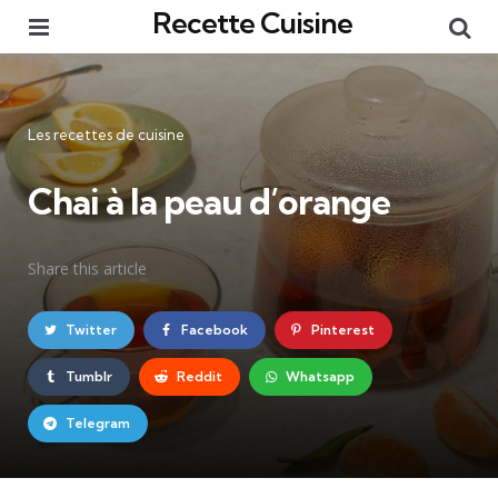
Recette Cuisine
Menu
Re
Catégories
Les recettes de cuisine
Chai à la peau d’orange
Share
this article
Twitter
Facebook
Pinterest
Tumblr
Reddit
Whatsapp
Telegram