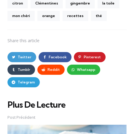
citron
Clémentines
gingembre
la toile
mon chéri
orange
recettes
thé
Share
this article
Twitter
Facebook
Pinterest
Tumblr
Reddit
Whatsapp
Telegram
Plus De Lecture
Post
navigation
Post Précédent